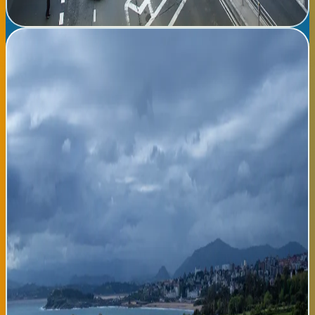
Leer noticia completa →
Lunes tropical en Bilbao y Donostia: máximas de 27°C con
tormentas puntuales esperadas
Buenos días, oyentes de Radio Tropical. Este lunes 3 de agosto
nos trae un día típicamente estival en el País Vasco, con
temperaturas moderadas de máxima de 27 grados centígrados
en Bilbao y Donostia, mientras que las mínimas rondarán los 19
grados. La previsión meteorológica indica cielos parcialmente
nublados durante la mañana, con aumento de nubosidad a partir
de la tarde, cuando se esperan tormentas puntuales de escasa
duración, especialmente entre las 17 y las 20 horas. Los vientos
soplarán débiles a moderados desde el oeste, con velocidades
máximas de 15 a 20 kilómetros por hora. Esta situación es
completamente normal para la época estival vasca. Durante
agosto, nuestras ciudades experimentan este tipo de jornadas
con tormentas vespertinas que refrescan el ambiente y rompen
la monotonía del calor. La humedad relativa se mantendrá entre
el 60 y el 75%, lo que proporciona una sensación térmica
bastante agradable para quienes trabajen o estudien en