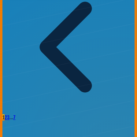
1
2
3
…
7