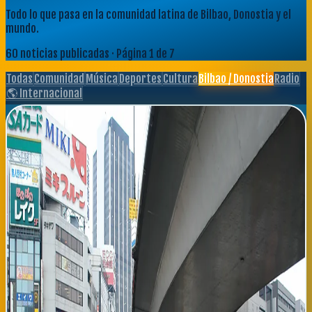
Todo lo que pasa en la comunidad latina de Bilbao, Donostia y el
mundo.
60
noticias publicadas
· Página 1 de 7
Todas
Comunidad
Música
Deportes
Cultura
Bilbao / Donostia
Radio
🌎 Internacional
Tráfico fluido en autopistas vascas: salidas hacia playas
registran mayor circulación
Las autopistas del País Vasco presentan un flujo de circulación
normal este miércoles 5 de agosto, aunque con ligeros aumentos
de tráfico en las salidas hacia las zonas costeras de Bizkaia y
Gipuzkoa. La A-1 mantiene su ritmo habitual en dirección norte-
sur, mientras que la A-15 hacia Donostia experimenta una ligera
congestión entre los kilómetros 8 y 15, especialmente durante
el mediodía. Los accesos a Deusto, Sondika y el puente de Bibi
Bilbao permanecen operativos aunque con vigilancia reforzada
por los servicios de tránsito. Los agentes de la Policía Local de
Bilbao y Donostia han intensificado los controles de velocidad en
las vías principales, especialmente en zonas escolares donde aún