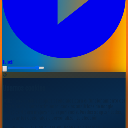
TuneIn
🍪
Usamos cookies
Utilizamos cookies propias esenciales para el funcionamiento del
sitio y, con tu consentimiento, cookies analíticas de Google
Analytics 4 para mejorar tu experiencia. Puedes aceptar todas,
rechazar las opcionales o personalizar tu elección.