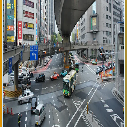
hay actividades de verano. Se recomienda evitar el horario de
13:00 a 14:30 en los accesos a playas populares como Zarautz,
Deba y Hondarribia, donde tradicionalmente se registra mayor
fluencia vehicular. Los trabajos de mantenimiento en la ronda de
Ibaiondo continúan sin afectar significativamente a la
circulación general. La Dirección de Tráfico del País Vasco ha
establecido un sistema de información dinámica en las
principales vías, mostrando en tiempo real los tiempos de
desplazamiento estimados. Se han desplegado unidades de
auxilio en los puntos de mayor afluencia para garantizar la
seguridad vial. Las gasolineras ubicadas estratégicamente en
los accesos mantienen sus servicios al máximo, anticipándose a
que el miércoles sea día de alta demanda de combustible por los
desplazamientos vacacionales. Para los usuarios del transporte
público, los autobuses urbanos de Bilbao y Donostia funcionan
con normalidad, con frecuencias aumentadas en las líneas que
conectan el centro urbano con las playas. Se insta a los
conductores a mantener la distancia de seguridad recomendada
y a estar atentos a los cambios de señalización por lluvia
ocasional. La circulación se normalizará completamente a
partir de las 19:00 horas cuando descienda significativamente el
flujo de vehículos.