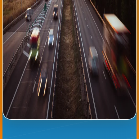
tráfico se concentra especialmente en las salidas del casco
antiguo hacia la autovía del Cantábrico. Se han registrado
algunos accidentes menores en las últimas horas, sin gravedad,
que han sido ya retirados de la calzada. Los conductores deben
mantener una velocidad moderada y respetar las distancias de
seguridad, especialmente en tramos donde hay obras de
mantenimiento de las carreteras. Se recomienda utilizar
aplicaciones de navegación GPS en tiempo real para evitar
atascos y conocer rutas alternativas. Las principales
estaciones de servicio de la A-1 y A-3 reportan ocupación normal,
sin saturación de clientes. Desde Radio Tropical hacemos un
llamado a la prudencia vial. Aunque el tráfico es moderado, es
fundamental mantener una conducción segura, respetar los
límites de velocidad y no distraerse con dispositivos móviles
mientras se conduce. Si realizas un viaje largo, descansa cada
dos horas. Buen viaje a todos nuestros oyentes que hoy se
desplacen por las carreteras vascas.
Leer noticia completa →