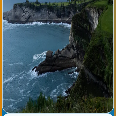
espacios cerrados con aire acondicionado. Para la comunidad
latina que vive en el País Vasco, este tipo de clima es muy similar
al de muchas zonas de montaña en América Central y Sudamérica
durante la época de transición entre estaciones. Las
recomendaciones del Servicio Meteorológico Vasco incluyen
protegerse del sol intenso utilizando crema solar de factor 50
durante las horas centrales del día, especialmente entre las 12 y
las 16 horas. Se aconseja llevar paraguas o impermeable para las
tormentas vespertinas que podrían sorprender durante la
tarde, particularmente en las zonas altas de Donostia. Los
índices UV se mantienen altos, con un nivel de 7 sobre 10, por lo
que la exposición solar directa sin protección puede causar
quemaduras en tan solo 15 a 20 minutos. En resumen, un día
perfecto para disfrutar de actividades al aire libre por la
mañana y refugiarse en interior o con paraguas durante las
tormentas de la tarde. Para mañana martes, esperamos
condiciones similares con máximas de 26 grados. Recuerda
estar atento a nuestros próximos boletines meteorológicos y,
por supuesto, mantente hidratado durante todo el día. Disfruta
del verano vasco con prudencia.
Leer noticia completa →