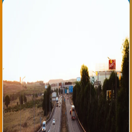
Tráfico moderado en autopistas vascas: precaución en
salidas de playa por retorno de vacacionistas
Buenas noticias para quienes se desplazan hoy lunes por las
carreteras de Bilbao y Donostia. La Dirección de Tráfico del País
Vasco reporta un flujo moderado en las principales autopistas,
con circulación normalizada en la A-1, A-3 y en las autovías que
conectan ambas ciudades. Sin embargo, se recomienda especial
precaución en las salidas hacia las playas costeras, donde se
prevé un aumento de tráfico debido al retorno de vacacionistas
que pasaron el fin de semana en zonas de costa y ahora regresan
a sus domicilios en Bilbao o se trasladan hacia otras ciudades. El
retorno de las vacaciones de agosto es un fenómeno que afecta
especialmente a la comunidad latinoamericana del País Vasco,
muchos de cuyos integrantes aprovechan este mes para
disfrutar de escapadas familiares hacia playas como Zarautz,
Deba o Sopelana. La Dirección de Tráfico ha colocado agentes
especiales en los principales puntos de embotellamiento
potencial, como la salida hacia la N-634 en dirección a la Costa
Vasca. Se espera que los principales problemas de tráfico se
produzcan entre las 10 y las 14 horas, cuando muchas familias
inician su regreso desde los balnearios. En la zona de Donostia, el