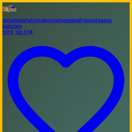
Inicio
Shows
Podcasts
Noticias
Comunidad
Eventos
Empleos
Anúnciate
102.9 · 101.5 FM