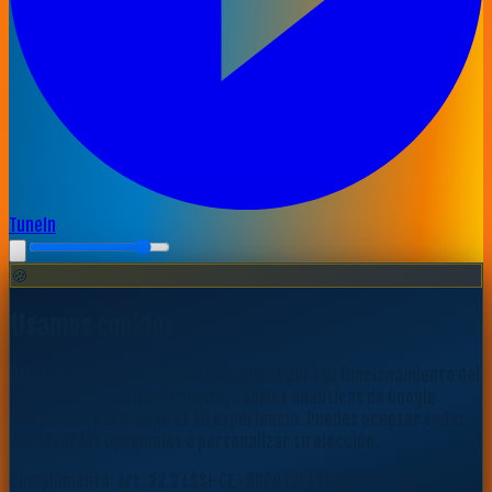
TuneIn
🍪
Usamos cookies
Utilizamos cookies propias esenciales para el funcionamiento del
sitio y, con tu consentimiento, cookies analíticas de Google
Analytics 4 para mejorar tu experiencia. Puedes aceptar todas,
rechazar las opcionales o personalizar tu elección.
Cumplimiento: Art. 22.2 LSSI-CE · RGPD (UE) 2016/679 · Directiva