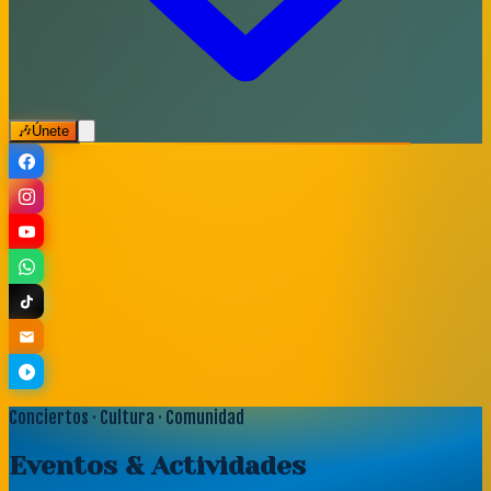
🎶
Únete
Conciertos · Cultura · Comunidad
Eventos
& Actividades