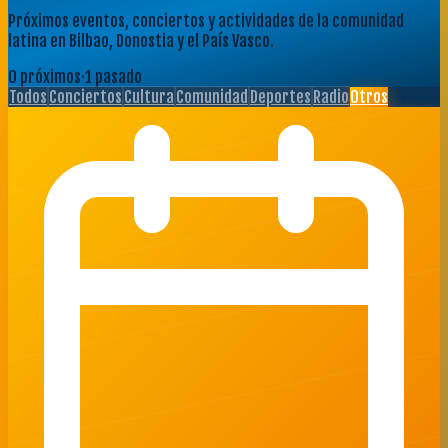
Próximos eventos, conciertos y actividades de la comunidad
latina en Bilbao, Donostia y el País Vasco.
0
próximo
s
·
1
pasado
Todos
Conciertos
Cultura
Comunidad
Deportes
Radio
Otros