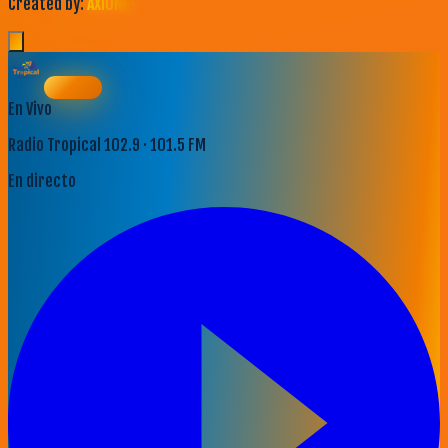
Created by:
AXIOMA
En Vivo
Radio Tropical 102.9 · 101.5 FM
En directo