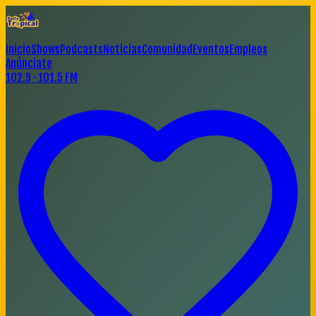
Inicio
Shows
Podcasts
Noticias
Comunidad
Eventos
Empleos
Anúnciate
102.9 · 101.5 FM