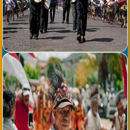
actividades incluyen talleres participativos donde los asistentes
pueden aprender a tocar instrumentos vascos tradicionales,
actividades infantiles con danzas vascas, y una zona de
gastronomía con productos locales. Se espera la asistencia de
miles de personas interesadas en mantener viva la tradición
musical vasca. Habrá servicio de acceso para personas con
movilidad reducida y amplias zonas de descanso.
Ver detalles completos →
📅
sábado, 08 de agosto de 2026
Feria Intercultural de Donostia - Encuentro de
Comunidades
📍 Donostia El Ayuntamiento de Donostia organiza la Feria
Intercultural, un evento inclusivo que celebra la diversidad
cultural de la ciudad. En la Plaza de la Constitución, durante todo
el fin de semana, se presentarán más de 30 comunidades
culturales diferentes con stands, danzas, música, gastronomía y
artesanía típica de sus regiones. Este evento gratuito es una
oportunidad única para conocer, aprender y compartir
experiencias interculturales en un ambiente festivo y acogedor