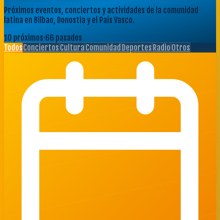
Próximos eventos, conciertos y actividades de la comunidad
latina en Bilbao, Donostia y el País Vasco.
10
próximo
s
·
66
pasado
s
Todos
Conciertos
Cultura
Comunidad
Deportes
Radio
Otros