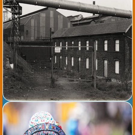
Exposición Itinerante: Patrimonio Industrial Vasco
📍 Donostia La Exposición Itinerante de Patrimonio Industrial
Vasco llega al Museo Vasco de Donostia con una colección de
fotografías, maquinaria histórica y documentos que cuentan la
historia industrial del País Vasco. La muestra recorre la
evolución de la siderurgia, construcción naval y minería,
sectores que marcaron la identidad de la región durante más de
150 años. Es una oportunidad educativa para conocer las raíces
económicas y sociales de nuestra comunidad. La entrada es
completamente gratuita para todos los públicos. Se realizarán
visitas guiadas gratuitas cada jueves y domingo a las 11:00 y
17:00 horas. La exposición permanecerá abierta del 10 de
agosto al 30 de septiembre, de martes a domingo de 9:00 a 19:00
horas.
Ver detalles completos →
📅
martes, 11 de agosto de 2026
Donostia Intercultural Festival - Encuentro de Culturas y
Gastronomías