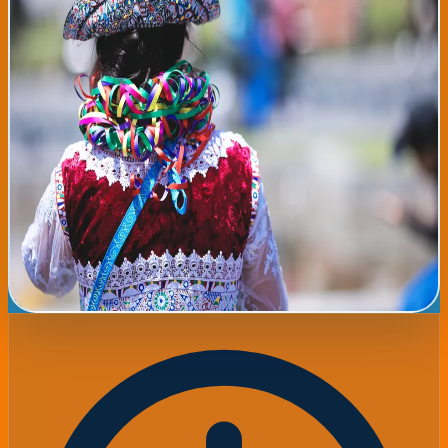
📍 Donostia El Ayuntamiento de Donostia celebra la diversidad
cultural de la ciudad con un festival que reúne comunidades de
diferentes orígenes. El evento ofrece exposiciones de arte y
fotografía, talleres de lenguas, gastronomía internacional
gratuita de múltiples países, danzas tradicionales de distintas
culturas, y espacios de encuentro comunitario. Es una jornada
de convivencia, aprendizaje y celebración de la
multiculturalidad. La actividad se desarrollará en la Plaza de la
República y paseo Nuevo, con acceso completamente libre.
Participan asociaciones culturales, colectivos de inmigrantes,
entidades vecinales y voluntarios de Donostia. Habrá
intérpretes, actividades infantiles y talleres participativos.
Entrada gratuita. Organizado por el Ayuntamiento en
colaboración con colectivos comunitarios locales.
Ver detalles completos →