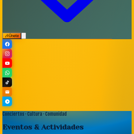
🎶
Únete
Conciertos · Cultura · Comunidad
Eventos
& Actividades