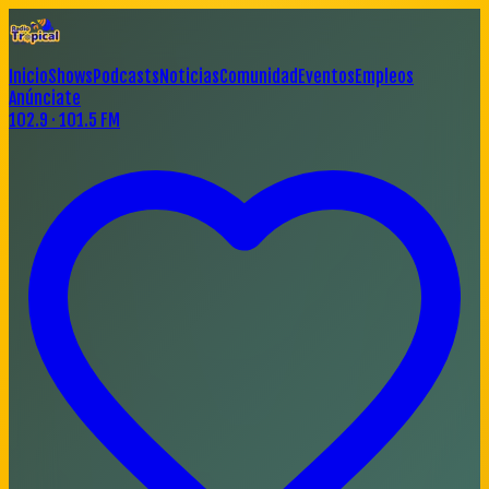
Inicio
Shows
Podcasts
Noticias
Comunidad
Eventos
Empleos
Anúnciate
102.9 · 101.5 FM