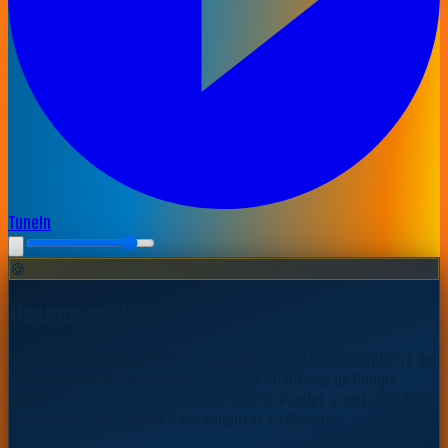
TuneIn
🍪
Usamos cookies
Utilizamos cookies propias esenciales para el funcionamiento del
sitio y, con tu consentimiento, cookies analíticas de Google
Analytics 4 para mejorar tu experiencia. Puedes aceptar todas,
rechazar las opcionales o personalizar tu elección.