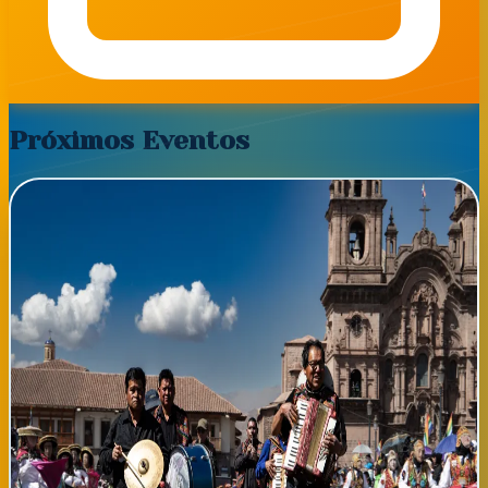
Próximos Eventos
📅
viernes, 07 de agosto de 2026
Festival de Música Tradicional Vasca - Bilbao
Aлітература
📍 Bilbao El Ayuntamiento de Bilbao presenta la VIII edición del
Festival de Música Tradicional Vasca, un evento gratuito
dedicado a la preservación y difusión de la música folklórica del
País Vasco. Durante tres días, el Parque de Doña Casilda acoge
conciertos de txulalai, alboka y otros instrumentos
tradicionales, con actuaciones de grupos reconocidos a nivel
nacional e internacional. La entrada es completamente gratuita
y el evento está dirigido a toda la familia, desde niños hasta
abuelos que deseen disfrutar de nuestras raíces culturales. Las