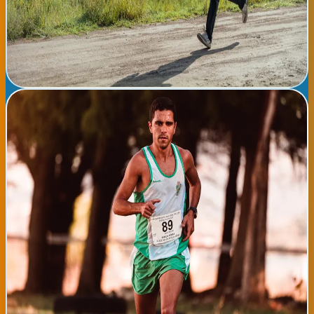
musicales en vivo. Se garantiza seguridad vial con presencia de
policía local, servicios médicos de emergencia y señalética clara
del recorrido. Todos los participantes recibirán una camiseta
conmemorativa del evento.
Ver detalles completos →
📅
domingo, 09 de agosto de 2026
Carrera Popular Bilbao Corre 2026
📍 Bilbao La Carrera Popular Bilbao Corre es una actividad
deportiva comunitaria abierta a todos los niveles de forma
física. Se disputarán dos recorridos: una carrera de 10
kilómetros competitiva y una marcha de 5 kilómetros para
familias y usuarios de todas las edades. La salida será desde la
Avenida Abandoibarra y el recorrido transcurrirá por las
principales arterias de la ciudad. La inscripción es gratuita para
residentes del municipio de Bilbao e inscritos en la comunidad. El
evento promueve hábitos de vida saludables y la convivencia
ciudadana a través del deporte. Se proporcionarán dorsales,
avituallamiento y certificado de participación. Se espera la
participación de más de 3.000 corredores.