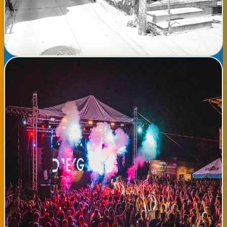
la familia. Habrá demostraciones en vivo de artesanos
trabajando, degustaciones de productos típicos y un área
infantil con talleres participativos. Acceso libre de 10:00 a 21:00
horas.
Ver detalles completos →
📅
sábado, 08 de agosto de 2026
Bilbao Summertime Festival 2026 - Conciertos Gratuitos
en la Ría
📍 Bilbao El Ayuntamiento de Bilbao presenta la tercera edición
de su festival de verano con actuaciones musicales gratuitas en
la Ría de Bilbao. Durante cuatro días consecutivos, artistas
locales e internacionales ofrecerán conciertos de diversos
géneros: pop, jazz, música tradicional vasca y world music. Los
escenarios estarán ubicados en la zona de Abandoibarra, con
acceso libre y gratuito para toda la familia. La programación
incluye actividades paralelas como talleres de danza,
gastronomía local, zona infantil y mercadillo de artesanía. Se
recomienda asistir con anterioridad para ocupar los mejores
lugares. Entrada completamente gratuita. Organizado por el