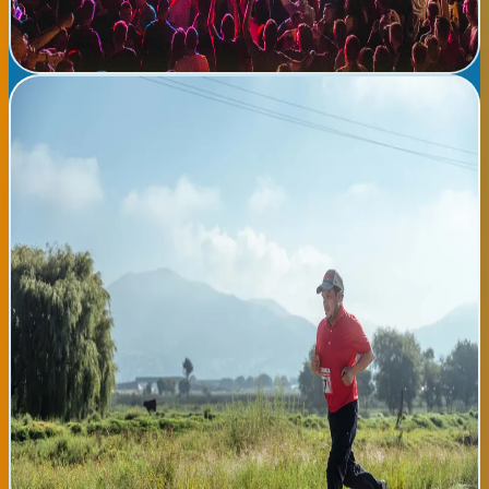
Ayuntamiento de Bilbao con colaboración de entidades
culturales vascas.
Ver detalles completos →
📅
domingo, 09 de agosto de 2026
VI Carrera Popular Solidaria Bilbao Ribera - Por la
Inclusión
📍 Bilbao El Ayuntamiento de Bilbao convoca la VI Carrera Popular
Solidaria Bilbao Ribera, un evento deportivo comunitario de 5 km
con participación abierta a todos los niveles, desde corredores
expertos hasta familias que deseen caminar. La salida será
desde el Puente del Arenal y el recorrido transcurre por la
ribera del Nervión, permitiendo disfrutar de los paisajes más
emblemáticos de la ciudad. La inscripción es gratuita y los
fondos recaudados se donarán a asociaciones locales de
inclusión social y atención a personas en riesgo de exclusión. El
evento promueve hábitos saludables y la participación
comunitaria en una actividad que beneficia tanto a corredores
como a las asociaciones benéficas del barrio. Habrá actividades
infantiles paralelas, zona de calentamiento con entrenadores
personales, puntos de hidratación gratuitos, y actuaciones