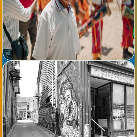
para todos los públicos. La feria incluye actuaciones en directo
de grupos musicales de distintas culturas, exhibiciones de danza
tradicional, talleres gastronómicos donde se pueden probar
especialidades culinarias internacionales, y conferencias sobre
integración y diversidad. Será una jornada de convivencia
pacífica que refuerza los valores de tolerancia y respeto en
nuestra comunidad. Contará con espacios seguros, áreas de
descanso y servicios accesibles para todos.
Ver detalles completos →
📅
sábado, 08 de agosto de 2026
Feria de Artesanía y Productos Locales - Donostia
📍 Donostia La Feria de Artesanía y Productos Locales de
Donostia reúne a más de 80 artesanos y productores del País
Vasco en el Puerto Vasco. Durante el fin de semana, podrá
descubrir textiles tradicionales, cerámica, productos
agroalimentarios de calidad, trabajos en madera y otras
artesanías elaboradas por maestros locales. Es una ocasión
perfecta para apoyar el comercio local y conocer las técnicas
artesanales vascas. El evento es gratuito y está dirigido a toda