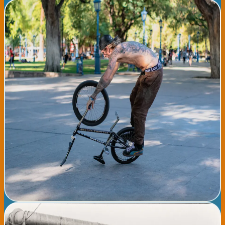
📅
lunes, 10 de agosto de 2026
Bilbao Urban Sports Games - Competición de Deportes
Urbanos Gratuita
📍 Bilbao El Ayuntamiento de Bilbao organiza una jornada de
deportes urbanos y actividades motrices abiertas a toda la
comunidad. Se incluyen competiciones y exhibiciones de
skateboarding, BMX, parkour, escalada urbana, breakdance y
otros deportes alternativos. El evento está diseñado para
promover estilos de vida saludables entre jóvenes y adultos,
fomentando el uso del espacio público para la actividad física. La
competición se celebrará en el Parque de Doña Casilda y zonas
aledañas, con áreas de inscripción, competencia, seguridad y
espacio para espectadores. Participación gratuita. Habrá
premios, demostraciones de profesionales y actividades para
todas las edades. Organizado por el Ayuntamiento de Bilbao en
colaboración con clubes deportivos locales.
Ver detalles completos →
📅
lunes, 10 de agosto de 2026