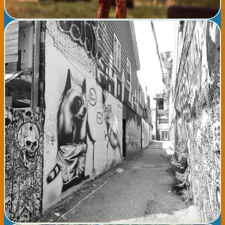
Ver detalles completos →
📅
domingo, 09 de agosto de 2026
Donostia Cultural Market - Feria de Artesanos y
Emprendedores Locales
📍 Donostia El Ayuntamiento de Donostia organiza una feria
dedicada a artesanos, pequeños productores y emprendedores
de la ciudad y comarca. Se trata de un mercado dinámico donde
se exponen y venden productos tradicionales y contemporáneos:
textiles, cerámica, joyería, alimentos gourmet, libros, arte y
manualidades elaboradas localmente. El evento busca promover
la economía local y dar visibilidad a los pequeños negocios y
proyectos comunitarios. La feria se desarrollará en la Plaza de
Gipuzkoa con entrada libre y horario continuado. Habrá
demostraciones en vivo de oficios, degustaciones gratuitas y
actividades familiares. Acceso completamente libre. Se anima a
residentes y visitantes a descubrir el talento artesanal de
Donostia.
Ver detalles completos →