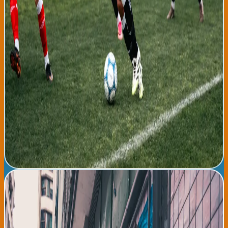
fichaje Aitor Paredes fue impenetrable durante largos tramos
del encuentro, permitiendo que el equipo presione arriba sin
temor a contraataques letales. El portero Unai Simón realizó
solo una parada complicada, mostrando así que el nivel defensivo
mejora semana a semana. Los aficionados presentes en San
Mamés aplaudieron especialmente la determinación y
agresividad táctica del equipo. Próximas jornadas de
preparación incluyen partidos contra Real Sociedad el 10 de
agosto y contra el Sporting de Gijón el 16 de agosto, con la
intención de llegar a LaLiga 2026-27 con máxima competencia.
Los aficionados rojiblanca tienen razones para la optimismo,
considerando que el entrenador Valverde cuenta con una
plantilla reforzada y con mentalidad clara de competir por
títulos nacionales e internacionales. El Athletic se presenta
como uno de los equipos a tener en cuenta esta temporada.
Leer noticia completa →
América Latina en encrucijada: Bolivia, Perú y Colombia
enfrentan transformaciones políticas simultáneas
América Latina experimenta hoy un momento de transformación