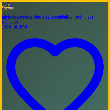
Inicio
Shows
Podcasts
Noticias
Comunidad
Eventos
Empleos
Anúnciate
102.9 · 101.5 FM