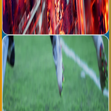
gobiernos adopten inmediatamente esta tecnología como parte
de sistemas nacionales de salud. Los expertos proyectan que
implementación global completa de este sistema podría
prevenir 5 millones de muertes por tuberculosis en la próxima
década.
Leer noticia completa →
Eurocopa Femenina 2026: España derrota a Alemania en
final épica, se alza campeona
La selección femenina de fútbol de España ha conquistado su
primer título de Eurocopa Femenina, venciendo a Alemania 2-1 en
una final épica disputada en el Estadio Olímpico de Róterdam
ante 70,000 espectadores delirantes. Las goles españoles
fueron marcados por Alexia Putellas en minuto 34 y Marta
Cardona en minuto 67, mientras que Alemania descontó con
tanto de Alexandra Popp en el 82. La victoria de España
representa un hito histórico para el fútbol femenino español,
consolidando a la nación como potencia global en deporte
femenino y generando ondas de celebración desde Madrid hasta
Barcelona, Bilbao y todas ciudades españolas. El rendimiento de