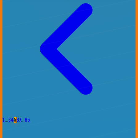
1
…
3
4
5
6
7
…
65