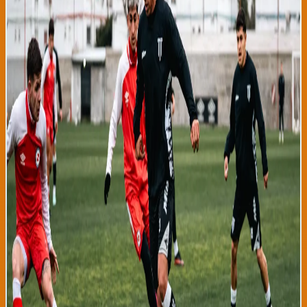
semanas. Los goles de los leones vascos fueron marcados por
Iker Muniain en el minuto 23 y Oihan Sancet en el 67, mientras
que Getafe descontó con un tanto de Mayoral en el minuto 45. El
partido fue una batalla táctica donde el Athletic mostró mejoras
significativas respecto a encuentros anteriores, especialmente
en la presión defensiva y transición ofensiva que Ernesto
Valverde ha estado trabajando con el equipo. La temporada
2025-26 dejó a Athletic Club con una sensación agridulce,
terminando terceros en LaLiga pero eliminados en cuartos de
final de Copa del Rey. Este verano, la dirección deportiva ha
realizado fichajes estratégicos enfocados en reforzar la
defensa y el mediocampo, trayendo a jugadores como el defensa
central Aitor Paredes de Osasuna y el centrocampista Rodrigo
de la Universidad Católica. Estos nuevos integrantes mostraron
un rendimiento sólido en el partido de hoy, demostrando que la
integración táctico-física es acelerada y positiva. Valverde ha
expresado públicamente su satisfacción con la evolución del
equipo durante la pretemporada. Estadísticas del partido
revelan que Athletic Club controló el 58% de la posesión, ejecutó
18 tiros a portería de los cuales 8 fueron a puerta, y fue
dominante en los duelos físicos donde ganó el 62% de los
contactos. La defensa liderada por Yeray Álvarez y el nuevo