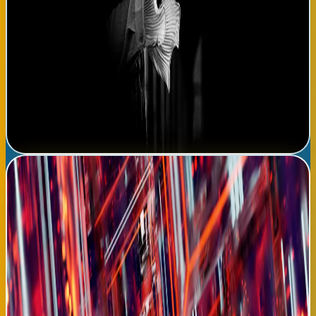
Teatro Arriaga continuará presentando 'Fronteras Invisibles'
cada noche hasta finales de agosto, con sesiones de mañana los
viernes para público familiar. La obra ha sido seleccionada para
representar al País Vasco en el Festival Internacional de Teatro
de Barcelona en septiembre, posicionando a Bilbao como centro
de excelencia teatral peninsular. Esta producción es
particularmente significativa para la comunidad ecuatoriana
local, que reconoce en la obra sus propias experiencias de
integración y pertenencia dual.
Leer noticia completa →
Inteligencia artificial revoluciona diagnóstico médico:
sistema detecta tuberculosis con 99.8% precisión
Un equipo internacional de investigadores financiado por la
Organización Mundial de la Salud ha anunciado hoy el desarrollo
de un sistema de inteligencia artificial que detecta tuberculosis
con precisión del 99.8%, revolucionando completamente el
diagnóstico de una enfermedad que mata a 1.5 millones de
personas anualmente en el mundo y genera enorme carga
epidemiológica en países en desarrollo. El sistema, entrenado