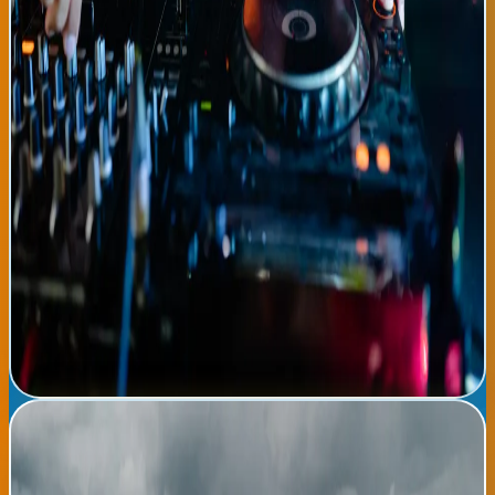
público que oscila entre los 18 y los 50 años. El Auditorio de
Donostia ha ampliado su programación de verano para incluir
más noches de Salsa Tech, mientras que en Bilbao, el Palacio
Euskalduna ha dedicado secciones completas de su temporada
estival a estos espectáculos. Las redes sociales se llenan de
videos de personas bailando estos nuevos ritmos, con
coreografías que combinan pasos tradicionales de salsa con
movimientos de house y techno. Las tiendas de discos locales
reportan una demanda sin precedentes por este tipo de música.
Los musicólogos vascos y latinoamericanos consideran que esta
fusión es parte de la evolución natural de la música global, donde
las tradiciones se adaptan a los contextos contemporáneos sin
perder su esencia cultural. Se espera que esta tendencia
continúe creciendo durante los próximos meses,
potencialmente convirtiéndose en un fenómeno internacional
que defina la música latina de la década de 2026-2030.
Leer noticia completa →
Brasil implementa plan ambicioso de energía renovable:
80% de electricidad limpia antes de 2030