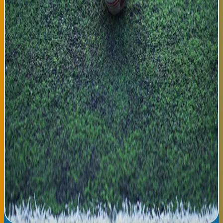
inversión en fútbol femenino durante pasada década, incluyendo
profesionalización de ligas nacionales y apoyo de la Federación
Española, ha resultado en construcción de selección de clase
mundial. Para el país, la victoria tiene implicaciones culturales:
demuestra que capacidad atlética y excelencia de género es
universal, generando inspiración para millones de niñas
españolas que ahora ven carrera profesional en fútbol como
opción viable. Para ciudades como Bilbao, con fuerte tradición
de Athletic Club Femenino, la victoria nacional representa
validación de su compromiso con deporte femenino. La Eurocopa
Femenina 2026 es recordada como torneo que elevó el nivel
técnico del fútbol femenino europeo a nuevas alturas, con
audiencias televisivas que alcanzaron números nunca vistos.
España, como campeona, liderará delegación europea a Copa
Mundial Femenina 2027 en Australia con confianza renovada y
objetivo de ganar torneo más importante del deporte. Los
jugadores españoles serán recibidos como héroes a su regreso a
Madrid, con desfiles de celebración planificados en próximos
días. La victoria abre potencialmente puertas a mayor inversión
en fútbol femenino español, generando ciclo virtuoso de
excelencia deportiva y crecimiento del deporte a nivel popular.
Leer noticia completa →