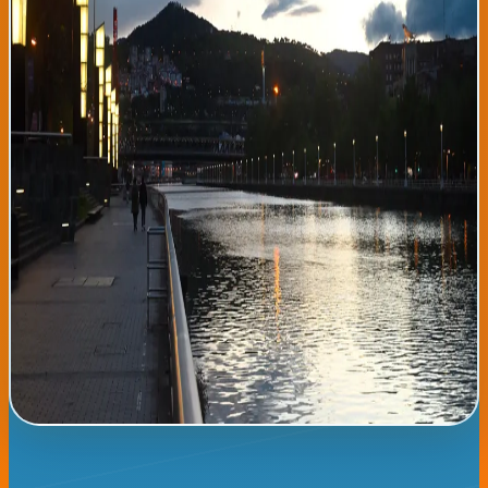
precipitaciones no serán abundantes, pero sí molestas para
actividades al aire libre. Los especialistas recomiendan
aprovechar la mañana para cualquier plan exterior,
especialmente en playas o zonas de montaña. Para quienes se
desplacen en vehículo, es importante tener las luces de cruce
encendidas durante las horas de lluvia y mantener una distancia
mayor con los demás coches. Los servicios de limpieza de Bilbao y
Donostia están preparados para actuar rápidamente ante
cualquier acumulación de agua en calles y avenidas principales.
La noche será más despejada, con temperaturas que
descenderán progresivamente a partir de las 22:00 horas. Los
meteorólogos indican que esta patrón de lluvia tardía es típico
del mes de agosto en el País Vasco, cuando los frentes atlánticos
traen humedad desde el océano. Para mañana jueves, se esperan
condiciones similares pero con menor probabilidad de
precipitaciones. Es un buen momento para disfrutar del clima
nordestañol, siempre teniendo en cuenta estas pequeñas
molestias meteorológicas propias de la estación.
Leer noticia completa →