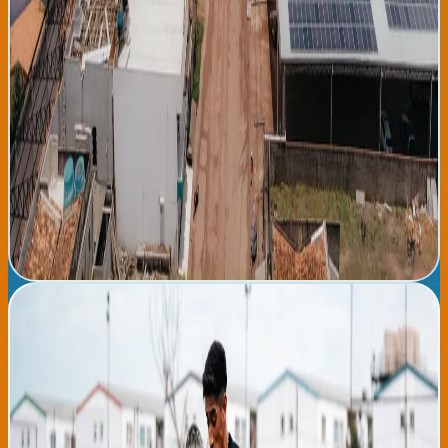
manejar variabilidad de fuentes intermitentes como solar y
eólica, requiriendo sistemas de almacenamiento de energía
(baterías masivas) que actualmente son costosos. El plan debe
también considerar transición justa para trabajadores en
industria de combustibles fósiles, aunque Brasil depende menos
de petróleo y carbón que otros países latinoamericanos. Los
próximos cuatro años serán críticos para demostrar que Brasil
puede implementar transición energética ambiciosa mientras
mantiene crecimiento económico y estabilidad social. Si tiene
éxito, Brazil se convertiría en modelo global para países en
desarrollo sobre cómo compatibilizar desarrollo con
sostenibilidad ambiental.
Leer noticia completa →
Athletic Club vence a Getafe 2-1 en amistoso: preparación
perfecta para LaLiga 2026-27
El Athletic Club de Bilbao ha vencido esta tarde al Getafe CF por
2-1 en un emocionante partido amistoso disputado en el estadio
San Mamés, consolidando así su preparación de cara al comienzo
de la temporada de LaLiga 2026-27 que arrancaré en tres