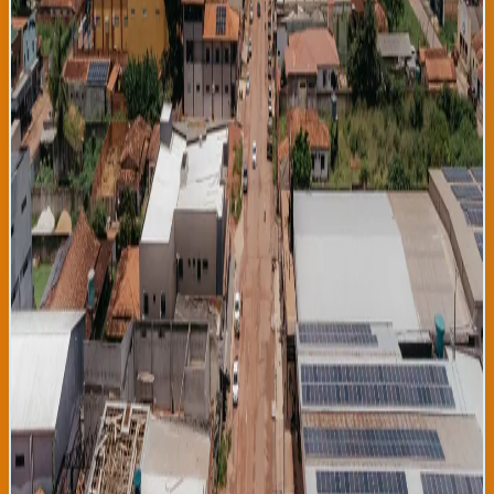
de aumentos durante gobierno Bolsonaro, la selva continúa bajo
presión de actividades extractivas. Críticos ambientales
señalan que plan de energía renovable es positivo pero debe ser
acompañado por protección real de Amazonía, sin la cual ninguna
cantidad de energía limpia compensará la pérdida de sumidero
de carbono global más importante. Los indígenas brasileños han
expresado cautio optimismo, pidiendo que transición energética
no sea usada para justificar nuevas incursiones en territorios
ancestrales. El plan brasileño tiene implicaciones económicas
enormes: posición a Brasil como productor de tecnología limpia
de punta, genera cientos de miles de empleos en manufactura de
paneles solares y turbinas eólicas, y potencialmente convierte
energía en producto de exportación hacia Argentina, Uruguay,
Paraguay y otros países latinos que enfrentan inseguridad
energética. Los analistas proyectan que costo de electricidad
brasileña disminuirá significativamente con esta transición,
mejorando competitividad industrial. La Unión Europea ha
indicado disposición a apoyar financieramente esta transición
como parte de alianza global para energía renovable. Para
Brasil, liderazgo en energía limpia representa tanto oportunidad
económica como responsabilidad ambiental planetaria. Sin
embargo, expertos señalan desafíos técnicos importantes: red
eléctrica brasileña requiere modernización masiva para