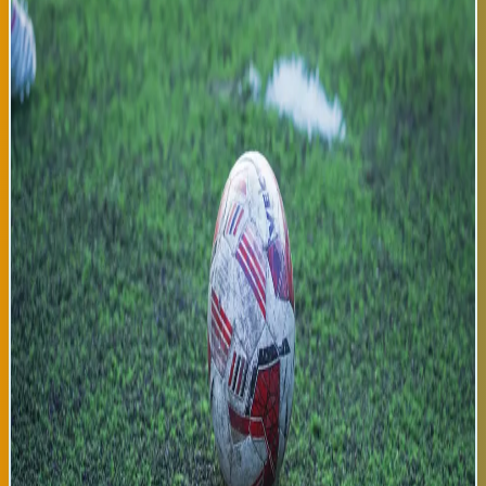
la selección española ha sido absolutamente dominante durante
toda la competición, ganando todos sus partidos y demostrando
un fútbol ofensivo emocionante que ha cautivado audiencias
europeas. La selección española fue dominante desde el primer
minuto de la final, controlando posesión con 62%, ejecutando 18
tiros a portería de los cuales 10 fueron a puerta, y presionando
constantemente la defensa alemana. Alexia Putellas, ganadora
de dos Balones de Oro, fue jugadora decisiva, generando
oportunidades de gol y marcando ella misma con precisión de
centrocampista ofensiva que la caracteriza. La defensa
española, liderada por Irene Paredes y Mapi León, fue
prácticamente impenetrable contra los ataques alemanes,
permitiendo solo tres tiros claros a portería. El mediocampo
español, con Patri Guijarro y Aitana Bonmatí orquestando juego,
fue superior técnica y tácticamente al mediocampo alemán. La
victoria española fue completamente merecida, producto de
consistencia táctica y superioridad técnica demostrada a lo
largo del torneo. Para España, esta victoria es transformadora
en múltiples dimensiones. Históricamente, el fútbol español ha
sido asociado con éxito masculino europeo (Eurocopa 2012 en
hombres), pero el fútbol femenino español nunca había
alcanzado la cúspide del continente. Esta victoria confirma que