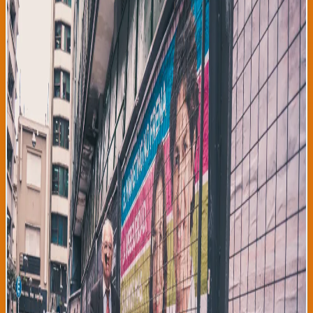
política simultánea, con Bolivia celebrando comicios
presidenciales donde la candidata progresista Claudia Liéreo
lidera con 52% intención de voto, Perú debatiendo en su
congreso reformas democráticas fundamentales, y Colombia
resolviendo su postura frente a tratados comerciales
internacionales. Estos tres países andinos representan el pulso
político del continente latinoamericano, mostrando una clara
tendencia de electorados hacia gobiernos izquierdistas y
nacionalistas que rechazan políticas neoliberales tradicionales.
Los analistas políticos consideran que esta ola de cambio podría
redefinir las relaciones internacionales de América Latina para
la próxima década, con implicaciones para migrantes, comercio
y política exterior. En Bolivia, los votantes se dirigen hoy a las
urnas para elegir presidente, diputados y senadores en un
proceso electoral que marca el retorno a institucionalidad
democrática después de años de inestabilidad política. Claudia
Liéreo, ingeniera de Cochabamba y activista ambiental,
representa una nueva generación de líderes latinoamericanos
que combina pragmatismo económico con compromiso social.
Sus políticas prometen nacionalización parcial de recursos
naturales, inversión en educación rural, y fortalecimiento de
derechos indígenas. Encuestas independientes muestran que
Liéreo cuenta con apoyo especialmente fuerte entre mujeres,