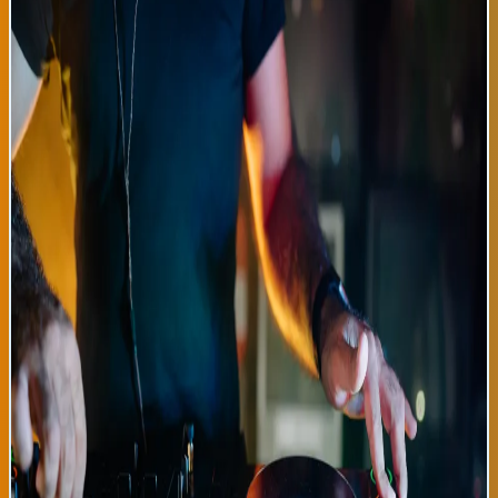
experimentando un fenómeno musical sin precedentes: la fusión
de salsa tradicional con ritmos electrónicos, crear lo que
expertos han denominado 'Salsa Tech'. Eventos como SalsaFest
Bilbao, Ritmo Donostia y la Noche de Verano de Getxo están
presentando artistas como Grupo Sálsero Digital, Los
Electrónicos del Barrio y Ritmo Máquina, que mezclan trompetas
vivas con sintetizadores y beats de música electrónica de danza.
Esta tendencia ha revolucionado completamente la forma en
que la audiencia vasca disfruta de la música latina, atrayendo
tanto a puristas de la salsa como a amantes de la música
electrónica. La salsa ha sido durante décadas un pilar
fundamental de la cultura musical latina en el País Vasco,
especialmente en la comunidad ecuatoriana, colombiana y
puertorriqueña. Sin embargo, los músicos jóvenes han decidido
reimaginar este género clásico integrándolo con sonoridades
modernas que atraen a las nuevas generaciones. Artistas como
DJ Sálsero de Bilbao y la productora Marisa Rodríguez de
Donostia han sido pioneros en esta fusión, creando tracks que
son simultáneamente bailables en discotecas modernas y
respetuosos con la tradición salsera. Este movimiento ha
generado debates culturales interesantes sobre la evolución de
la música latina sin perder sus raíces. Los festivales reportan
que las entradas para estos eventos se agotan cada semana, con