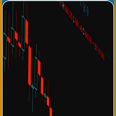
FMI revisa al alza proyecciones de crecimiento económico
global: economía mundial más robusta
El Fondo Monetario Internacional ha presentado hoy su revisión
trimestral del Outlook Económico Global, aumentando
significativamente sus proyecciones de crecimiento económico
mundial para 2026 y 2027. El FMI ahora proyecta un crecimiento
global del 3.8% para 2026, 0.4 puntos porcentuales superior a
sus proyecciones previas de abril, basándose en datos de
recuperación más fuertes que lo esperado en mercados
emergentes y economías avanzadas. Para América Latina
específicamente, el fondo ha aumentado la proyección de
crecimiento promedio a 2.9% desde 2.5%, reconociendo que
factores como estabilidad política en Colombia, recuperación
agrícola en Argentina, y dinamismo empresarial en México están
generando impulso económico continental. Estas revisiones
positivas generan optimismo en mercados financieros globales,
con índices accionarios subiendo 2.3% en respuesta a las
noticias. La economía global ha demostrado resiliencia
inesperada después de años de incertidumbre causada por
pandemia, guerra en Ucrania, crisis energética europea, y