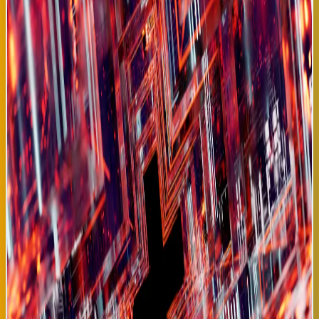
con 500,000 imágenes radiográficas de pacientes de 60 países,
puede analizar radiografías de tórax en segundos y generar
diagnósticos más precisos que radiólogos expertos,
especialmente en casos de tuberculosis resistente a
medicamentos. Esta tecnología tiene potencial de transformar
diagnóstico médico en regiones de América Latina, África y Asia
donde la tuberculosis prevalece, pero acceso a radiólogos
especializados es limitado. El sistema será distribuido
gratuitamente a clínicas de bajo recursos en países en
desarrollo comenzando en 2027. La tuberculosis es
particularmente devastadora en países latinoamericanos donde
representa causa principal de mortalidad por enfermedades
infecciosas, después de COVID-19. Perú, Ecuador, Bolivia y
Colombia reportan tasas de tuberculosis muy superiores al
promedio mundial, con sistemas de salud que carecen de
capacidad diagnóstica suficiente. El nuevo sistema de IA podría
permitir diagnósticos masivos rápidos, facilitando tratamientos
tempranos que aumentan tasa de curación de 85% actual a
potencialmente 95%. Los investigadores enfatizan que la IA no
reemplaza radiólogos, sino que amplifica su capacidad
diagnóstica, liberando tiempo para que médicos se dediquen a
comunicación con pacientes y monitoreo de tratamientos. Esta