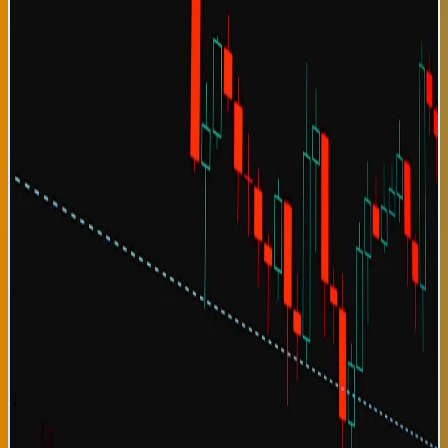
tensiones comerciales China-Estados Unidos. El FMI atribuye
esta resiliencia a varios factores: reversión de la inflación a
rangos más normales, recuperación del sector turismo
internacional, y mayor inversión en tecnología verde en
economías desarrolladas. El crecimiento latinoamericano
específicamente es impulsado por demanda renovada de
commodities desde Asia, recuperación del consumo doméstico
en países con inflación controlada, y remesas crecientes desde
diásporas latinoamericanas en Europa y América del Norte. Para
las comunidades latinoamericanas en el País Vasco, esta noticia
es significativa porque sugiere que sus países de origen
experimentarán oportunidades económicas potenciales. Sin
embargo, el FMI advierte que esta recuperación global no es
uniforme: mientras economías como Chile, Uruguay y Costa Rica
crecen robustamente, otros países como Venezuela y Nicaragua
enfrentan contracción económica severa. Las disparidades de
ingresos entre países ricos y pobres continúan ampliándose,
generando presiones migratorias que persistirán en próximas
décadas. El fondo también advierte que inflación residual en
sectores específicos (especialmente energía y alimentos)
podría limitar crecimiento de mercados emergentes si no se
controlan adecuadamente. Adicionalmente, la proyección asume