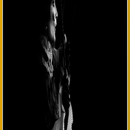
cultural y la búsqueda de identidad. La trama sigue a la familia
Morocho a lo largo de 30 años, desde su llegada a Bilbao en 1996
hasta la actualidad en 2026, mostrando cómo cada generación
negocia su relación con la tierra de origen y la tierra de acogida.
Los personajes principales enfrentan dilemas contemporáneos:
cómo mantener la tradición culinaria ecuatoriana cuando los
hijos prefieren comida vasca, cómo hablar español con acento
que te delata como extranjero, y cómo celebrar dos
nacionalidades simultáneamente. La obra no presenta
soluciones fáciles, sino que invita al público a reflexionar sobre
los conflictos cotidianos de millones de migrantes en Europa. La
producción ha reunido a actores destacados como Luis Tosar en
el rol del padre, la ecuatoriana Paola Calderón como madre, y
actores jóvenes vascos en los papeles de los hijos. El escenario
minimalista pero efectivo transporta al público entre
apartamentos de Bilbao, la costa ecuatoriana y espacios
abstractos que representan la memoria emocional de los
personajes. La banda sonora combina música tradicional
ecuatoriana con composiciones contemporáneas de la
compositora vasca Miren Eba, creando una atmósfera sonora
que envuelve toda la experiencia teatral. Las críticas
preliminares la han llamado "obra maestra teatral del año". El