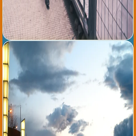
significativos, generando debates sobre identidad nacional,
compromiso político a distancia, y futuro económico de sus
países. Las redes sociales en la diáspora latinoamericana vasca
muestran una movilización sin precedentes alrededor de estos
eventos políticos simultáneos.
Leer noticia completa →
Miércoles tropical en Bilbao y Donostia: 26°C con lluvias
intermitentes por la tarde
Este miércoles 5 de agosto, el País Vasco disfrutará de una
jornada con temperaturas agradables y cielo parcialmente
nublado, aunque con alertas de lluvias intermitentes a partir de
media tarde. La temperatura máxima alcanzará los 26 grados
centígrados en Bilbao y 25 en Donostia, mientras que los mínimos
rondarán los 18 grados. Los vientos serán moderados del norte,
entre 15 y 25 kilómetros por hora, con posibles ráfagas en zonas
de costa. La Agencia Estatal de Meteorología ha emitido un aviso
de lluvia débil a moderada para la zona costera donostiarra
entre las 17:00 y las 21:00 horas, aconsejando a los ciudadanos
que lleven paraguas si salen a la calle durante la tarde. Las