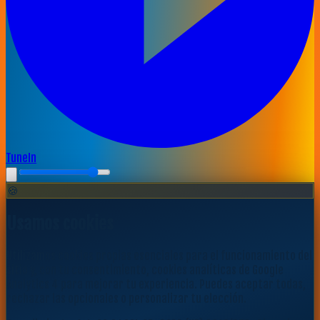
TuneIn
🍪
Usamos cookies
Utilizamos cookies propias esenciales para el funcionamiento del
sitio y, con tu consentimiento, cookies analíticas de Google
Analytics 4 para mejorar tu experiencia. Puedes aceptar todas,
rechazar las opcionales o personalizar tu elección.