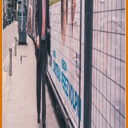
indígenas y jóvenes urbanos. Para la diáspora boliviana en el País
Vasco, este proceso electoral representa esperanza de cambio
estructural en su país de origen. Perú, por su parte, aprueba hoy
en su congreso un paquete transformador de reformas
democráticas que incluyen descentralización de poderes,
fortalecimiento de autonomía judicial, y nuevos mecanismos de
participación ciudadana. El congreso peruano, mediante voto 89
a favor y 23 en contra, autoriza la entrada en vigencia de estas
reformas que muchos consideran las más ambiciosas desde la
constitución de 1993. Colombia enfrenta una decisión comercial
diferente: el gobierno de la presidenta Petro ha anunciado hoy el
rechazo formal al Tratado de Libre Comercio con Singapur,
priorizando presiones del sector agrícola nacional sobre
imperativas globales de mercado libre. Esta decisión genera
fricción con organismos internacionales pero resonancia
positiva con agricultores colombianos. Estos movimientos
políticos reflejan un patrón continental: rechazo a políticas de
ajuste estructural promovidas por FMI y Banco Mundial durante
décadas, demanda de proteccionismo económico para sectores
locales vulnerables, y búsqueda de autonomía política frente a
presiones geopolíticas estadounidenses. Para las comunidades
latinoamericanas en Europa, estos cambios son profundamente