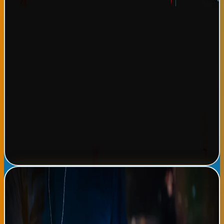
una desescalada de conflictos geopolíticos, asunción que podría
no materializarse si tensiones China-Estados Unidos intensifican
o conflictos en Oriente Medio expanden. Para España y el País
Vasco, el FMI proyecta crecimiento de 2.4% para 2026, superior
al promedio europeo, principalmente impulsado por
recuperación turística y dinamismo en sectores de tecnología y
energía renovable. Los bancos españoles han respondido
positivamente a estas proyecciones, aumentando sus
presupuestos de inversión en startups vascos. Analistas
consideran que esta recuperación económica global facilitará
que migrantes latinoamericanos en España envíen mayores
remesas a sus familias de origen, mejorando así condiciones de
vida en países como Ecuador, Colombia y Perú. Las expectativas
económicas más positivas reducen potencialmente presiones de
migración forzada en próximos años.
Leer noticia completa →
Salsa fusión y electrónica: la revolución rítmica que
domina festivales vascos en agosto
Durante este mes de agosto, los festivales del País Vasco están