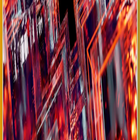
aproximación híbrida humano-máquina se está convirtiendo en
estándar en medicina contemporánea. El sistema de IA fue
desarrollado por el Instituto de Inteligencia Artificial para la
Salud de Ginebra, colaborando con investigadores de
universidades en México, Brasil, Sudáfrica y la India. El modelo de
machine learning utiliza una arquitectura de red neuronal
profunda entrenada específicamente para identificar patrones
radiológicos de tuberculosis que son imperceptibles al ojo
humano. Las pruebas clínicas demuestran que el sistema
mantiene su precisión superior del 99.8% incluso cuando analiza
radiografías de baja calidad tomadas con equipos viejos o en
condiciones subóptimas, exactamente las condiciones comunes
en clínicas de países en desarrollo. Esta robustez es
característica que diferencia este sistema de otros intentos
previos de IA médica que fallaron al enfrentar variabilidad real
de datos clínicos. La Organización Mundial de la Salud ha
anunciado que este sistema formará parte de su iniciativa
global "Tuberculosis Zero", objetivo de erradicar tuberculosis
antes de 2050. Para países latinoamericanos, esta tecnología
representa oportunidad única de reducir dramáticamente
morbimortalidad tuberculosa sin requerir inversiones masivas
en infraestructura médica costosa. Organizaciones de derechos
humanos en Perú, Colombia y Ecuador han exigido que sus