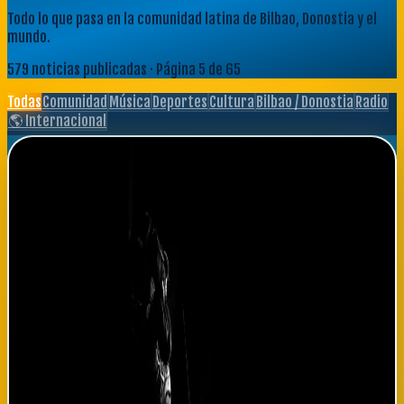
Todo lo que pasa en la comunidad latina de Bilbao, Donostia y el
mundo.
579
noticias publicadas
· Página 5 de 65
Todas
Comunidad
Música
Deportes
Cultura
Bilbao / Donostia
Radio
🌎 Internacional
Teatro Arriaga presenta 'Fronteras Invisibles': drama
sobre identidad migrante vasco-latina
El Teatro Arriaga de Bilbao estrena hoy miércoles 'Fronteras
Invisibles', una producción teatral que profundiza en las
complejidades de la identidad migrante a través de la historia de
una familia ecuatoriana establecida en el País Vasco hace tres
décadas. La obra, dirigida por la dramaturga vasca Itziar Goitia y
escrita en colaboración con dramaturgos latinoamericanos,
cuenta con un elenco mixto de actores españoles y
latinoamericanos que aportan autenticidad narrativa al relato.
La premiere de hoy ha sido completamente agotada con
semanas de anticipación, reflejando el profundo interés de la
comunidad vasca en historias que exploren la integración