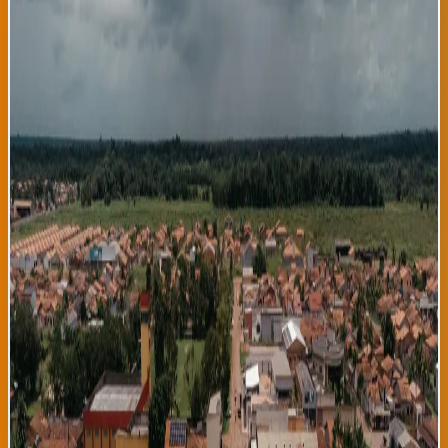
El gobierno brasileño ha anunciado hoy un ambicioso plan de
transformación energética que proyecta que el 80% de la
electricidad generada en Brasil provenga de fuentes renovables
antes de 2030, consolidando a la nación como potencia global en
energía limpia y liderando la transición energética
latinoamericana. El plan incluye inversiones de 250 mil millones
de dólares en expansión de capacidad hidroeléctrica, desarrollo
de parques eólicos en regiones nordestinas, instalación de 500
millones de paneles solares en techos residenciales, y
modernización de red eléctrica nacional. Brasil ya genera
aproximadamente 65% de su electricidad a partir de fuentes
renovables, principalmente hidroelectricidad, pero este nuevo
plan busca diversificar fuentes y reducir dependencia en
variabilidad de precipitación que afecta represas durante
sequías. El anuncio ha generado reacciones positivas de
gobiernos europeos, que ven en Brasil un aliado clave en lucha
global contra cambio climático. El contexto de esta ambición
brasileña es particularmente significativo considerando que
Brasil es simultáneamente responsable de proteger la Amazonía,
pulmón del planeta que genera oxígeno y absorbe carbono en
escala planetaria. Aunque deforestación en la Amazonía ha
disminuido significativamente bajo administración Lula después