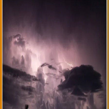
Atención a la previsión meteorológica para hoy jueves en el País
Vasco: temperaturas máximas que rondarán los 30 grados
centígrados en Bilbao y Donostia, con una sensación térmica muy
presente durante toda la mañana y primeras horas de la tarde. A
partir de las 17:00 horas se esperan tormentas puntuales con
posibilidad de granizo, especialmente en las zonas montañosas
del interior vasco. Los meteorólogos del servicio autonómico
recomiendan a toda la población que extreme precauciones si se
encuentra en zonas altas y que no permanezca en playas
durante las horas de tormenta. La humedad ambiental será
elevada, rondando el 75%, lo que intensificará la sensación de
calor sofocante típica de estos días de agosto en la región. Este
patrón climático es característico del verano vasco, donde las
altas presiones atlánticas chocan con frentes húmedos
procedentes del océano. Las autoridades locales recomiendan a
residentes y turistas que mantengan hidratación constante,
especialmente entre las 13:00 y las 17:00 horas, cuando la
radiación solar es más intensa. Los servicios de emergencia 112
han incrementado su disponibilidad para atender posibles
incidentes relacionados con golpes de calor o descargas
eléctricas durante las tormentas previstas. Para los
aficionados a las actividades al aire libre, se sugiere planificar