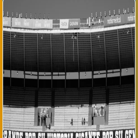
Athletic Club se prepara para LaLiga 2026-27: duelo de
preparación contra Real Unión hoy
El Athletic Club de Bilbao disputará hoy un encuentro amistoso
de preparación contra el Real Unión, en el estadio de Lezama,
como parte de su plan de pretemporada rumbo al inicio de la Liga
2026-27. El partido, programado para las 18:00 horas, permitirá
que el entrenador del Athletic evalúe el nivel físico y táctico de
la plantilla tras las vacaciones estivales y las incorporaciones
realizadas durante el mercado de fichajes. El duelo también será
transmitido en directo a través de la plataforma digital del club,
permitiendo a aficionados latinos residentes en el País Vasco
seguir el partido. Según fuentes internas, el Athletic ha
realizado cambios tácticos significativos que buscan mejorar la
competitividad del equipo en la próxima temporada de Liga. El
Athletic Club ha invertido recursos considerables en fortalecer
su plantilla durante este verano, incorporando defensores
jóvenes, un centrocampista creativos y delanteros con
velocidad. El entrenador ha indicado en ruedas de prensa que los
amistosos de preparación son fundamentales para integrar
nuevos jugadores y reforzar la cohesión del equipo. El Real Unión,
equipo de Segunda División que ha mostrado buen desempeño, es