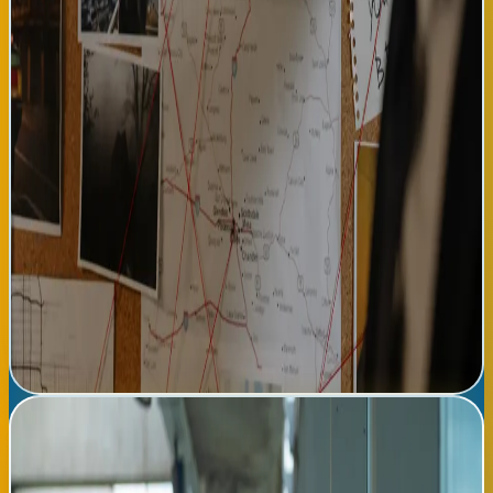
locaciones y han establecido acuerdos con gobiernos
municipales para facilitar rodajes. La presencia de una actriz de
renombre internacional como Úrsula Corberó también atrae
interés de medios audiovisuales globales, reforzando la
proyección internacional de las producciones vascas. Desde
Radio Tropical, celebramos iniciativas cinematográficas que
posicionan al País Vasco como territorio de creación artística
de clase mundial. El cine vasco ha evolucionado
significativamente en los últimos años, y 'Getaria Noir' promete
contribuir a esta tendencia positiva. Además, la producción
generará empleo local para técnicos, actores y profesionales de
la industria audiovisual, beneficiando económicamente a la
región. Los aficionados al cine de suspenso y a las producciones
españolas contemporáneas deben estar atentos al desarrollo de
este proyecto que fusionará la narrativa psicológica europea
con la sensibilidad cinematográfica vasca.
Leer noticia completa →
Feid revoluciona la escena urbana con 'Nocturno Infinito':
nuevo reggaetón que domina streaming