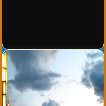
energía renovable. Los bancos españoles han respondido
positivamente a estas proyecciones, aumentando sus
presupuestos de inversión en startups vascos. Analistas
consideran que esta recuperación económica global facilitará
que migrantes latinoamericanos en España envíen mayores
remesas a sus familias de origen, mejorando así condiciones de
vida en países como Ecuador, Colombia y Perú. Las expectativas
económicas más positivas reducen potencialmente presiones de
migración forzada en próximos años.
Leer noticia completa →
Miércoles tropical en Bilbao y Donostia: 26°C con lluvias
intermitentes por la tarde
Este miércoles 5 de agosto, el País Vasco disfrutará de una
jornada con temperaturas agradables y cielo parcialmente
nublado, aunque con alertas de lluvias intermitentes a partir de
media tarde. La temperatura máxima alcanzará los 26 grados
centígrados en Bilbao y 25 en Donostia, mientras que los mínimos
rondarán los 18 grados. Los vientos serán moderados del norte,
entre 15 y 25 kilómetros por hora, con posibles ráfagas en zonas
de costa. La Agencia Estatal de Meteorología ha emitido un aviso