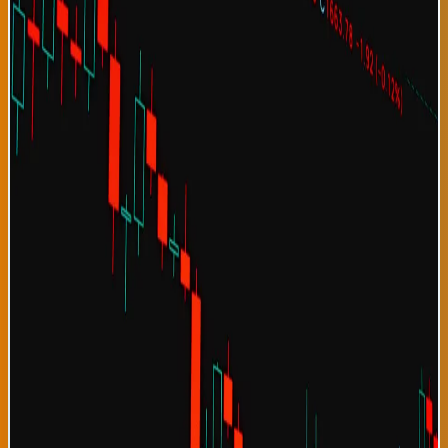
significativamente sus proyecciones de crecimiento económico
mundial para 2026 y 2027. El FMI ahora proyecta un crecimiento
global del 3.8% para 2026, 0.4 puntos porcentuales superior a
sus proyecciones previas de abril, basándose en datos de
recuperación más fuertes que lo esperado en mercados
emergentes y economías avanzadas. Para América Latina
específicamente, el fondo ha aumentado la proyección de
crecimiento promedio a 2.9% desde 2.5%, reconociendo que
factores como estabilidad política en Colombia, recuperación
agrícola en Argentina, y dinamismo empresarial en México están
generando impulso económico continental. Estas revisiones
positivas generan optimismo en mercados financieros globales,
con índices accionarios subiendo 2.3% en respuesta a las
noticias. La economía global ha demostrado resiliencia
inesperada después de años de incertidumbre causada por
pandemia, guerra en Ucrania, crisis energética europea, y
tensiones comerciales China-Estados Unidos. El FMI atribuye
esta resiliencia a varios factores: reversión de la inflación a
rangos más normales, recuperación del sector turismo
internacional, y mayor inversión en tecnología verde en
economías desarrolladas. El crecimiento latinoamericano
específicamente es impulsado por demanda renovada de