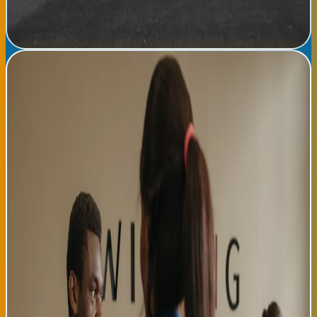
indicadores de que el Athletic está preparándose seriamente
para desafíos de mayor envergadura.
Leer noticia completa →
Asociación Ecuatoriana de Bilbao expande 'Red de
Oportunidades': 450 afiliados en mentorías laborales
La Asociación Ecuatoriana de Bilbao ha celebrado hoy la
expansión significativa de su programa 'Red de Oportunidades',
que ha alcanzado la cifra histórica de 450 afiliados participando
en mentorías laborales, asesoramiento empresarial y
programas de integración profesional. El evento de
conmemoración se realizó en el Centro Cívico de Bilbao, con
presencia de autoridades municipales, representantes
consulares ecuatorianos y representantes de empresas vascas
participantes. El director ejecutivo de la asociación, Jorge
Vallejo, destacó que este logro representa la solidaridad entre
miembros de la comunidad ecuatoriana que buscan mejorar sus
condiciones laborales y acceso a oportunidades económicas en
el País Vasco. La Red de Oportunidades ha generado
documentadamente más de 280 colocaciones laborales en
diferentes sectores durante los últimos dieciocho meses. El