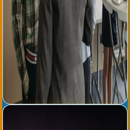
que aproximadamente 65 por ciento de los participantes que
completaron el programa hace un año mantienen empleos
estables con mejoras salariales de entre 15 y 40 por ciento
respecto a sus condiciones previas. Para la comunidad
ecuatoriana en el País Vasco, 'Red de Oportunidades' ha
trascendido su función laboral inicial para convertirse en
espacio de cohesión comunitaria y apoyo mutuo. El programa
también ha generado efectos secundarios positivos, incluyendo
la creación de una red empresarial informal donde miembros
colaboran en proyectos comerciales conjuntos. Desde Radio
Tropical, celebramos iniciativas comunitarias como esta que
demuestran que la migración organizada y autogestionada
genera beneficios tangibles para todos los involucrados. Los
próximos pasos de la asociación incluyen expandir 'Red de
Oportunidades' a Donostia y Vitoria, estimando que podría llegar
a mil participantes en tres años.
Leer noticia completa →
Jueves tropical en Bilbao y Donostia: máximas de 30°C con
tormentas vespertinas