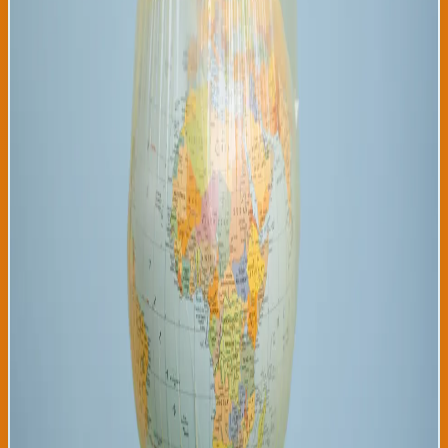
300 expertos climáticos de 195 países durante tres años de
investigación intensiva. Los datos muestran que entre 2020 y
2026, se han alcanzado temperaturas globales promedio 1.8
grados centígrados superiores a niveles preindustriales,
acercándose peligrosamente al límite de 2 grados que
científicos consideran punto de no retorno. El informe identifica
como causas principales las emisiones continuas de
combustibles fósiles, la deforestación acelerada en Amazon, y la
industrialización descontrolada en el sudeste asiático. Para la
comunidad latinoamericana, los datos son particularmente
preocupantes dado que la región alberga ecosistemas críticos
como el Amazonas que afectan el clima global. La mayoría de las
migraciones climáticas proyectadas ocurrirán desde países
latinoamericanos, asiáticos y africanos hacia naciones
desarrolladas de Europa y América del Norte. Se estima que
países como Colombia, Perú, Ecuador, Bolivia y Guatemala
sufrirán los impactos más severos, con agricultores viendo
colapsar sus cosechas, indígenas enfrentando inundaciones
catastróficas, y comunidades costeras siendo sumergidas por
aumento del nivel del mar. El informe enfatiza que estos
desplazamientos crearán presiones humanitarias sin
precedentes, con potencial para generar conflictos