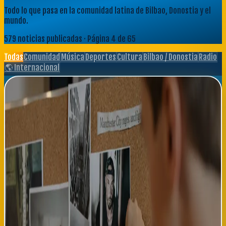
Todo lo que pasa en la comunidad latina de Bilbao, Donostia y el
mundo.
579
noticias publicadas
· Página 4 de 65
Todas
Comunidad
Música
Deportes
Cultura
Bilbao / Donostia
Radio
🌎 Internacional
Úrsula Corberó confirma rodaje de thriller vasco 'Getaria
Noir' en Donostia
La actriz española Úrsula Corberó ha confirmado que iniciará el
próximo mes de septiembre el rodaje de 'Getaria Noir', un
thriller de suspense que marca su regreso a producciones
españolas de gran presupuesto tras su participación en series
internacionales. La película, dirigida por el cineasta vasco Óscar
Pedraza, será coproducción España-Francia-Alemania y utilizará
los escenarios costeros de Donostia y el pueblo costero de
Getaria como locales principales. Corberó interpreta a una
abogada defensora que investiga un crimen que ocurrió hace
veinte años en la costa vasca, confrontando su propio pasado
mientras resuelve un misterio enredado. El elenco completo