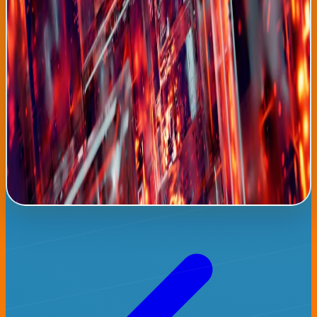
de datos clínicos. La Organización Mundial de la Salud ha
anunciado que este sistema formará parte de su iniciativa
global "Tuberculosis Zero", objetivo de erradicar tuberculosis
antes de 2050. Para países latinoamericanos, esta tecnología
representa oportunidad única de reducir dramáticamente
morbimortalidad tuberculosa sin requerir inversiones masivas
en infraestructura médica costosa. Organizaciones de derechos
humanos en Perú, Colombia y Ecuador han exigido que sus
gobiernos adopten inmediatamente esta tecnología como parte
de sistemas nacionales de salud. Los expertos proyectan que
implementación global completa de este sistema podría
prevenir 5 millones de muertes por tuberculosis en la próxima
década.
Leer noticia completa →