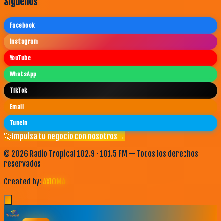
Síguenos
Facebook
Instagram
YouTube
WhatsApp
TikTok
Email
TuneIn
🚀
Impulsa tu negocio con nosotros
→
©
2026
Radio Tropical 102.9 · 101.5 FM — Todos los derechos
reservados
Created by:
AXIOMA