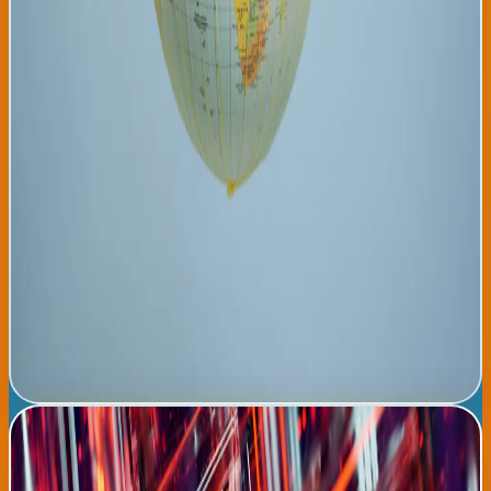
geopolíticos sobre recursos y aceptación de refugiados
climáticos. España y el País Vasco experimentarán presiones
migratorias significativas en las próximas décadas. El informe
exige acciones inmediatas e históricas: transición energética
completa a renovables antes de 2035, restauración de 2 mil
millones de hectáreas de bosques para 2040, y sistemas de
adaptación climática en países vulnerables con financiamiento
de 500 mil millones de dólares anuales desde naciones
desarrolladas. Sin embargo, los gobiernos mundiales han
reaccionado con promesas vagas y compromisos reales
limitados. La comunidad latina en Europa, particularmente en
España, ve en estos números una razón adicional para presionar
políticas de justicia climática global, considerando que su
continente de origen sufre consecuencias de emisiones
generadas principalmente en países desarrollados.
Organizaciones climáticas en Bilbao y Donostia han planificado
manifestaciones para exigir acciones urgentes.
Leer noticia completa →
Inteligencia artificial revoluciona diagnóstico médico:
sistema detecta tuberculosis con 99.8% precisión