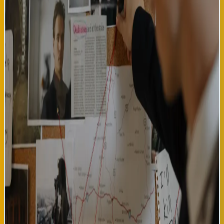
también incluye al francés Marc Ruchmann y la actriz vasca
Nagore Aranburu, confirmando el carácter europeo e ibérico de
la producción. Esta confirmación es resultado de meses de
negociaciones entre productoras vascas, la plataforma de
streaming Filmin y fondos de financiamiento cinematográfico
europeos. 'Getaria Noir' representa una apuesta significativa
del cine vasco hacia narrativas de suspenso psicológico, género
que ha generado audiencias masivas en plataformas digitales
durante los últimos años. El presupuesto asignado al proyecto
supera los 4.5 millones de euros, posicionándolo como una de las
producciones españolas más ambiciosas de 2026-2027. El rodaje
se extenderá durante cuatro meses, con previsión de estreno en
festivales internacionales hacia finales de 2027. Corberó ha
expresado en conferencias de prensa su entusiasmo por
trabajar en territorio vasco y con equipos técnicos europeos de
primera línea. Para la industria cinematográfica del País Vasco,
este anuncio representa el reconocimiento de Donostia y Bilbao
como centros de producción audiovisual relevantes a nivel
europeo. Los emplazamientos costeros de Donostia, Getaria y
pueblos circundantes ofrecen paisajes naturales que
funcionarán como personajes visuales en la narrativa del
thriller. El equipo de producción ya ha iniciado scouting de