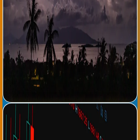
las salidas recreativas durante las primeras horas del día o
después de las 19:00 horas, cuando las temperaturas bajarán
significativamente. El viento soplará del sudoeste con
velocidades de 15 a 25 kilómetros por hora, lo que puede
intensificar la sensación térmica en zonas expuestas. Los
parques y espacios públicos estarán disponibles normalmente,
aunque se recomienda precaución especial en Bilbao durante las
horas pico de tránsito. Los próximos días seguirán esta
tendencia tropical característica de agosto, con temperaturas
estables y episodios de inestabilidad atmosférica. La comunidad
latina residente en Bilbao y Donostia aprovecha este clima para
mantener sus celebraciones culturales en espacios cerrados o
protegidos, adaptándose a las condiciones climáticas locales
que poco a poco se han convertido en parte de la identidad
veraniega vasca.
Leer noticia completa →
FMI revisa al alza proyecciones de crecimiento económico
global: economía mundial más robusta
El Fondo Monetario Internacional ha presentado hoy su revisión
trimestral del Outlook Económico Global, aumentando