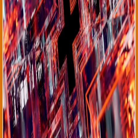
capacidad diagnóstica suficiente. El nuevo sistema de IA podría
permitir diagnósticos masivos rápidos, facilitando tratamientos
tempranos que aumentan tasa de curación de 85% actual a
potencialmente 95%. Los investigadores enfatizan que la IA no
reemplaza radiólogos, sino que amplifica su capacidad
diagnóstica, liberando tiempo para que médicos se dediquen a
comunicación con pacientes y monitoreo de tratamientos. Esta
aproximación híbrida humano-máquina se está convirtiendo en
estándar en medicina contemporánea. El sistema de IA fue
desarrollado por el Instituto de Inteligencia Artificial para la
Salud de Ginebra, colaborando con investigadores de
universidades en México, Brasil, Sudáfrica y la India. El modelo de
machine learning utiliza una arquitectura de red neuronal
profunda entrenada específicamente para identificar patrones
radiológicos de tuberculosis que son imperceptibles al ojo
humano. Las pruebas clínicas demuestran que el sistema
mantiene su precisión superior del 99.8% incluso cuando analiza
radiografías de baja calidad tomadas con equipos viejos o en
condiciones subóptimas, exactamente las condiciones comunes
en clínicas de países en desarrollo. Esta robustez es
característica que diferencia este sistema de otros intentos
previos de IA médica que fallaron al enfrentar variabilidad real