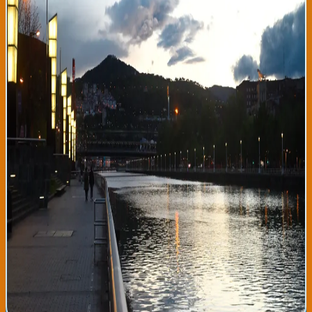
de lluvia débil a moderada para la zona costera donostiarra
entre las 17:00 y las 21:00 horas, aconsejando a los ciudadanos
que lleven paraguas si salen a la calle durante la tarde. Las
precipitaciones no serán abundantes, pero sí molestas para
actividades al aire libre. Los especialistas recomiendan
aprovechar la mañana para cualquier plan exterior,
especialmente en playas o zonas de montaña. Para quienes se
desplacen en vehículo, es importante tener las luces de cruce
encendidas durante las horas de lluvia y mantener una distancia
mayor con los demás coches. Los servicios de limpieza de Bilbao y
Donostia están preparados para actuar rápidamente ante
cualquier acumulación de agua en calles y avenidas principales.
La noche será más despejada, con temperaturas que
descenderán progresivamente a partir de las 22:00 horas. Los
meteorólogos indican que esta patrón de lluvia tardía es típico
del mes de agosto en el País Vasco, cuando los frentes atlánticos
traen humedad desde el océano. Para mañana jueves, se esperan
condiciones similares pero con menor probabilidad de
precipitaciones. Es un buen momento para disfrutar del clima
nordestañol, siempre teniendo en cuenta estas pequeñas
molestias meteorológicas propias de la estación.