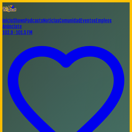
Inicio
Shows
Podcasts
Noticias
Comunidad
Eventos
Empleos
Anúnciate
102.9 · 101.5 FM