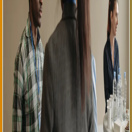
programa, lanzado inicialmente con solo 80 participantes hace
dos años, ha crecido exponencialmente gracias a la colaboración
de empresarios ecuatorianos establecidos en Bilbao,
profesionales vascos solidarios y el apoyo de instituciones
locales de educación y empleo. 'Red de Oportunidades' funciona
mediante un sistema de mentorías cruzadas donde
profesionales con experiencia laboral en sectores específicos
asesoran a compatriotas que buscan inserción laboral, mejora
salarial o reconversión profesional. Los mentores incluyen
contadores, ingenieros, chefs, educadores y profesionales de
salud que comparten sus conocimientos de forma voluntaria. El
programa también ofrece talleres de español técnico,
capacitación en ofimática avanzada y asesoramiento sobre
derechos laborales españoles. La extensión del programa a 450
afiliados refleja la maduración demográfica de la comunidad
ecuatoriana en Bilbao, que ha transitado desde una fase inicial
de consolidación migratoria hacia una etapa de
empoderamiento económico y profesional. Muchos de los
participantes en 'Red de Oportunidades' ahora ocupan
posiciones de liderazgo en empresas vascas medianas y
pequeñas, demostrando que la inversión en formación y
mentoría genera efectos multiplicadores. La asociación reporta