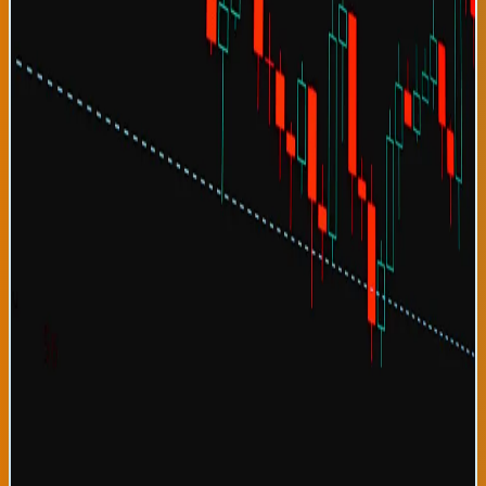
commodities desde Asia, recuperación del consumo doméstico
en países con inflación controlada, y remesas crecientes desde
diásporas latinoamericanas en Europa y América del Norte. Para
las comunidades latinoamericanas en el País Vasco, esta noticia
es significativa porque sugiere que sus países de origen
experimentarán oportunidades económicas potenciales. Sin
embargo, el FMI advierte que esta recuperación global no es
uniforme: mientras economías como Chile, Uruguay y Costa Rica
crecen robustamente, otros países como Venezuela y Nicaragua
enfrentan contracción económica severa. Las disparidades de
ingresos entre países ricos y pobres continúan ampliándose,
generando presiones migratorias que persistirán en próximas
décadas. El fondo también advierte que inflación residual en
sectores específicos (especialmente energía y alimentos)
podría limitar crecimiento de mercados emergentes si no se
controlan adecuadamente. Adicionalmente, la proyección asume
una desescalada de conflictos geopolíticos, asunción que podría
no materializarse si tensiones China-Estados Unidos intensifican
o conflictos en Oriente Medio expanden. Para España y el País
Vasco, el FMI proyecta crecimiento de 2.4% para 2026, superior
al promedio europeo, principalmente impulsado por
recuperación turística y dinamismo en sectores de tecnología y