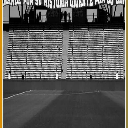
un rival adecuado para medir el nivel de preparación del Athletic
sin exponerse a lesiones innecesarias antes de la competencia
oficial. La alineación de hoy probablemente incluirá una mezcla
de veteranos y promesas jóvenes, permitiendo que el cuerpo
técnico observe diferentes combinaciones tácticas. Desde una
perspectiva regional, el duelo Athletic-Real Unión representa el
clasicismo del fútbol vasco, donde clubes de diferentes
categorías mantienen rivalidades históricas que transcieban
generaciones de futbolistas y aficionados. Estos encuentros
amistosos generan un ambiente festivo en Lezama, con
presencia de seguidores que aprovechan para ver a sus equipos
en condiciones no competitivas. La afición latina que sigue al
Athletic desde Bilbao y sus alrededores también utilizará este
partido como oportunidad para revitalizar su conexión con el
equipo antes del inicio de la temporada oficial, donde se espera
que el club compita por posiciones altas en la tabla de
clasificación. Para Radio Tropical, el Athletic Club representa no
solo un símbolo de identidad vasca sino también un puente
cultural donde la afición latina se identifica con los valores de
orgullo territorial y lucha por la excelencia que caracterizan al
club. La próxima temporada de LaLiga 2026-27 promete ser
competitiva, y los amistosos como el de hoy ante Real Unión son