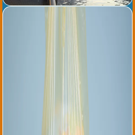
Leer noticia completa →
ONU advierte: crisis climática se acelera, 800 millones
podrían desplazarse antes de 2035
El Panel Intergubernamental sobre Cambio Climático (IPCC) de la
Organización de Naciones Unidas ha publicado hoy un informe
apocalíptico advirtiendo que la crisis climática global se está
acelerando a velocidades mayores a las predicciones previas,
con proyecciones que indican que hasta 800 millones de
personas en países en desarrollo podrían verse obligadas a
desplazarse antes de 2035 debido a efectos combinados de
sequías, inundaciones, pérdida de biodiversidad y colapso de
sistemas agrícolas. El informe especifica que América Latina
será particularmente vulnerable, con el Triángulo Norte
centroamericano, la región andina y la cuenca del Amazonas
identificados como zonas de máximo riesgo. Los datos
presentados superan en gravedad a los pronósticos de 2023,
generando preocupación mundial sobre la capacidad de los
gobiernos para manejar migraciones climáticas a esta escala. La
comunidad científica internacional ha expresado unánimemente
su alarma ante los números del IPCC, que fueron compilados por