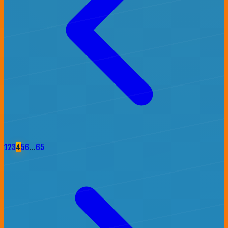
1
2
3
4
5
6
…
65