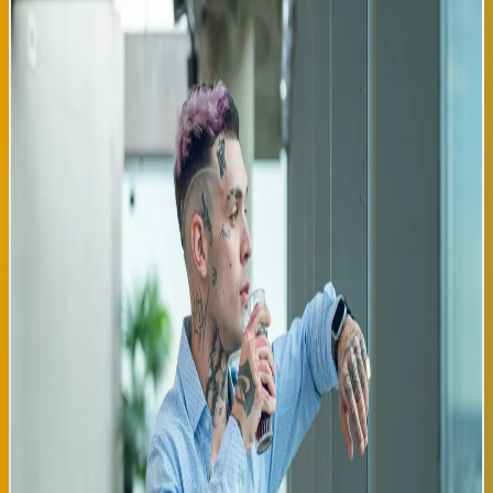
El artista colombiano Feid lanza hoy su esperado sencillo
'Nocturno Infinito', una producción reggaetón que llega con
características de beat trap y elementos experimentales que
están revolucionando las plataformas digitales en toda América
Latina y Europa. La canción fue producida por el reconocido
beatmaker español Iker Ramírez, quien ha trabajado
previamente con grandes nombres de la escena urbana global. El
tema, disponible en todas las plataformas de streaming desde
las 00:01 horas, combina la esencia melódica característica de
Feid con texturas sonoras minimalistas que lo posicionan como
una de las propuestas más innovadoras de agosto. En las
primeras tres horas de lanzamiento, 'Nocturno Infinito' ya
acumula más de 2.3 millones de reproduciones en Spotify. Desde
el País Vasco, la comunidad latina celebra este lanzamiento
como una continuidad de la dominancia reggaetón en la música
latina urbana. Feid, quien ha consolidado su carrera en los
últimos dos años como uno de los artistas emergentes más
relevantes de Colombia, continúa expandiendo su alcance global
con colaboraciones estratégicas con productores europeos. La
canción fue grabada parcialmente en Barcelona y mezcla en
Bilbao, haciendo que la producción tenga una firma técnica
completamente hispanoeuropea. El video musical, dirigido por el