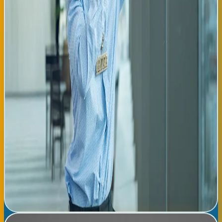
cineasta vasco Jon Aizpuru, ya ha generado expectativa en redes
sociales con teasers que muestran la estética visual del tema.
La estructura musical de 'Nocturno Infinito' se articula en
torno a un sintetizador nostálgico que evoca los sonidos
ochenteros, combinado con 808s pesados típicos del trap latino
contemporáneo. Las letras de Feid mantienen su característica
profundidad lírica, abordando temas de soledad urbana,
aspiración y resistencia emocional. El artista ha confirmado en
entrevistas previas que este tema representa una evolución
natural en su sonoridad, alejándose del reggaetón puro hacia
una zona gris entre géneros que caracteriza la música urbana
de nueva generación. La dirección artística detrás de 'Nocturno
Infinito' sugiere que Feid continúa su camino hacia la
consolidación como artista intergeneracional, atrayendo tanto
a aficionados clásicos del reggaetón como a oyentes jóvenes de
géneros alternativos. En Radio Tropical, creemos que este
lanzamiento refuerza el lugar de Feid en la conversación sobre
los futuros íconos de la música latina, especialmente
considerando su apertura a colaboraciones transnacionales que
amplían la influencia cultural hispanoamericana en Europa.
Leer noticia completa →