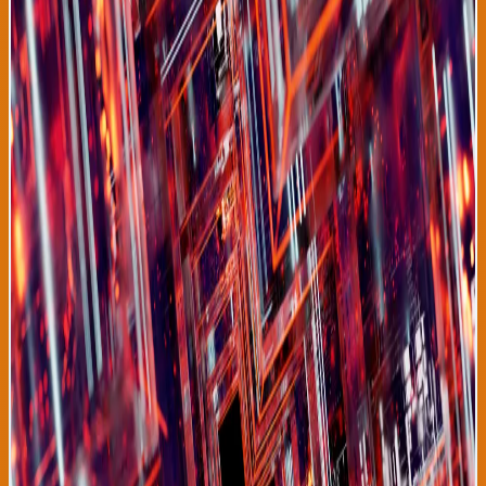
Un equipo internacional de investigadores financiado por la
Organización Mundial de la Salud ha anunciado hoy el desarrollo
de un sistema de inteligencia artificial que detecta tuberculosis
con precisión del 99.8%, revolucionando completamente el
diagnóstico de una enfermedad que mata a 1.5 millones de
personas anualmente en el mundo y genera enorme carga
epidemiológica en países en desarrollo. El sistema, entrenado
con 500,000 imágenes radiográficas de pacientes de 60 países,
puede analizar radiografías de tórax en segundos y generar
diagnósticos más precisos que radiólogos expertos,
especialmente en casos de tuberculosis resistente a
medicamentos. Esta tecnología tiene potencial de transformar
diagnóstico médico en regiones de América Latina, África y Asia
donde la tuberculosis prevalece, pero acceso a radiólogos
especializados es limitado. El sistema será distribuido
gratuitamente a clínicas de bajo recursos en países en
desarrollo comenzando en 2027. La tuberculosis es
particularmente devastadora en países latinoamericanos donde
representa causa principal de mortalidad por enfermedades
infecciosas, después de COVID-19. Perú, Ecuador, Bolivia y
Colombia reportan tasas de tuberculosis muy superiores al
promedio mundial, con sistemas de salud que carecen de